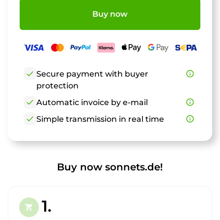
Buy now
check
Secure payment with buyer
info_outline
protection
check
Automatic invoice by e-mail
info_outline
check
Simple transmission in real time
info_outline
Buy now sonnets.de!
1.
shopping_cart