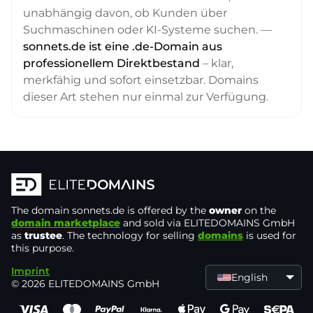
unabhängig davon, ob Kunden über
Suchmaschinen oder KI-Systeme suchen. —
sonnets.de ist eine .de-Domain aus
professionellem Direktbestand
– klar,
merkfähig und sofort einsetzbar. Domains
dieser Art stehen nur einmal zur Verfügung.
The domain
sonnets.de
is offered by the
owner
on the
domain marketplace
and sold via ELITEDOMAINS GmbH
as
trustee
. The technology for selling
domains
is used for
this purpose.
Imprint
English
© 2026 ELITEDOMAINS GmbH