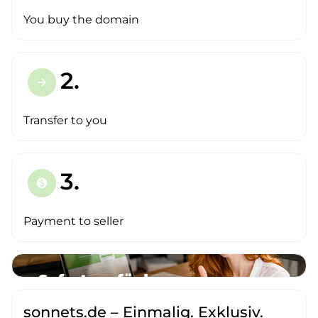
You buy the domain
2.
arrow_forward
Transfer to you
3.
paid
Payment to seller
sonnets.de – Einmalig. Exklusiv.