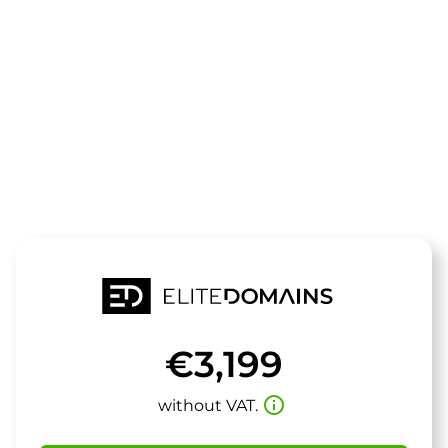
The domain
sonnets.de
is for sale
€3,199
info_outline
without VAT.